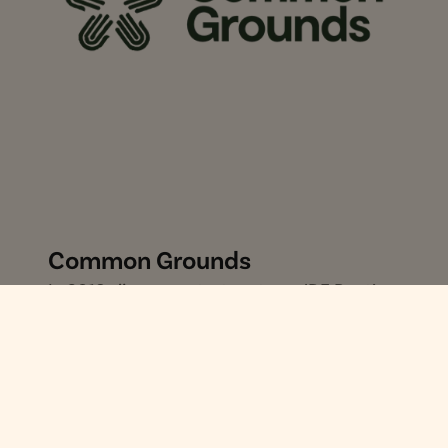
Common Grounds
In 2018 zijn we gestart met ons JDE Peet’s
Common Grounds programma. Met dit
duurzaamheidsprogramma willen we een
positieve bijdrage leveren aan het
verbeteren van onze planeet, onze mensen,
en de toekomst van koffie; van de boeren