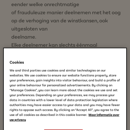
eender welke onrechtmatige
of frauduleuze manier deelnemen met het oog
op de verhoging van de winstkansen, ook
uitgesloten van
deelname.
Elke deelnemer kan slechts éénmaal
deelnemen aan de Wedstrijd.
JDE kan, in de mate dat dit wettelijk is
Cookies
toegelaten, alle controles doen of laten doen
We and third parties use cookies and similar technologies on our
websites. We use cookies to ensure our website functions properly, store
die zij nodig acht om de
your preferences, gain insights into visitor behaviour, and build a profile of
hoedanigheid van de deelnemers en de
your online behaviour for personalized advertisements. By clicking on
“Manage Cookies”, you can learn more about the cookies we use and set
naleving van deze voorwaarden te controleren.
your preferences. Depending on your preferences, we may process your
data in countries with a lower level of data protection legislation where
Niet-naleving door een
authorities may have easier access to your data and you may have fewer
deelnemer zal leiden tot de uitsluiting van zijn
rights to oppose such access. By clicking on “Accept All”, you agree to the
use of all cookies as described in this cookie banner.
Meer informatie over
of haar deelname aan de Wedstrijd.
uw privacy
Er wordt slechts één (1) prijs per