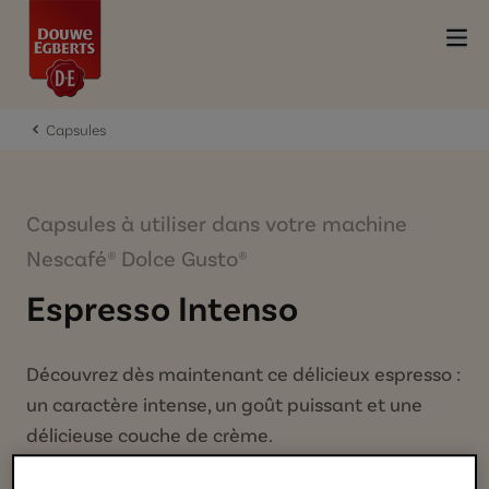
Capsules
Capsules à utiliser dans votre machine
Nescafé® Dolce Gusto®
Espresso Intenso
Découvrez dès maintenant ce délicieux espresso :
un caractère intense, un goût puissant et une
délicieuse couche de crème.