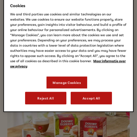
Cookies
Espresso Intenso
Capsules en plastique
We and third parties use cookies and similar technologies on our
websites. We use cookies to ensure our website functions properly, store
your preferences, gain insights into visitor behaviour, and build a profile of
OÙ ACHETER
your online behaviour for personalized advertisements. By clicking on
“Manage Cookies”, you can learn more about the cookies we use and set
your preferences. Depending on your preferences, we may process your
data in countries with a lower level of data protection legislation where
authorities may have easier access to your data and you may have fewer
rights to oppose such access. By clicking on “Accept All”, you agree to the
PLUS DE DÉTAILS SUR LE PRODUIT
use of all cookies as described in this cookie banner.
Meer informatie over
uw privacy
Manage Cookies
Reject All
Accept All