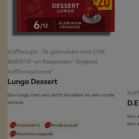
Koffiecups - Te gebruiken met L'OR
BARISTA® en Nespresso® Original
koffiemachines*
Lungo Dessert
Kof
Een lungo met een zacht karakter en een ronde
D.E
smaak.
Een 
een 
Intensiteit 6
Ronde smaak
Aluminium capsule