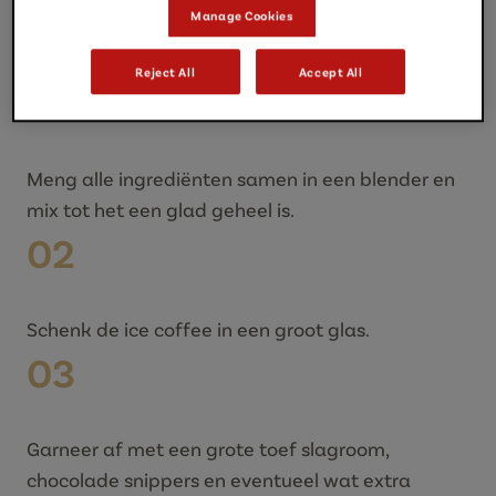
Manage Cookies
Bereidingswijze
Reject All
Accept All
01
Meng alle ingrediënten samen in een blender en
mix tot het een glad geheel is.
02
Schenk de ice coffee in een groot glas.
03
Garneer af met een grote toef slagroom,
chocolade snippers en eventueel wat extra