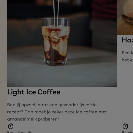
Ha
Een 
het e
Light Ice Coffee
Ben jij opzoek naar een gezonder ijskoffie
recept? Dan moet je zeker deze ice coffee met
amandelmelk proberen!
Bereidingstijd
Bereid