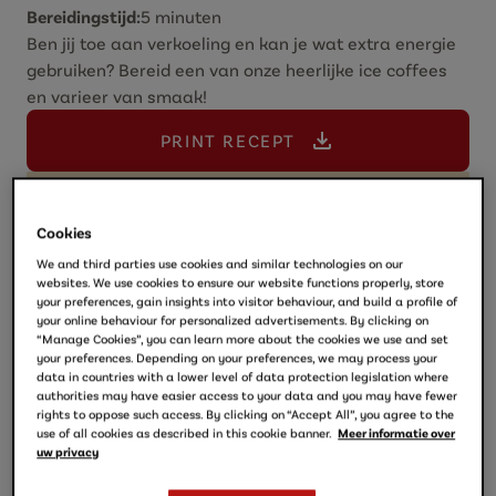
Bereidingstijd:
5 minuten
Ben jij toe aan verkoeling en kan je wat extra energie
gebruiken? Bereid een van onze heerlijke ice coffees
en varieer van smaak!
PRINT RECEPT
Ingrediënten
Cookies
We and third parties use cookies and similar technologies on our
D.E Café 150 ml naar keuze
websites. We use cookies to ensure our website functions properly, store
100 ml melk
your preferences, gain insights into visitor behaviour, and build a profile of
1 bol ijs (varieer in smaak; vanille ijs, bananen
your online behaviour for personalized advertisements. By clicking on
“Manage Cookies”, you can learn more about the cookies we use and set
ijs, karamel ijs, chocolade ijs)
your preferences. Depending on your preferences, we may process your
1 banaan
data in countries with a lower level of data protection legislation where
authorities may have easier access to your data and you may have fewer
Handje ijsblokjes
rights to oppose such access. By clicking on “Accept All”, you agree to the
Snufje kaneel
use of all cookies as described in this cookie banner.
Meer informatie over
uw privacy