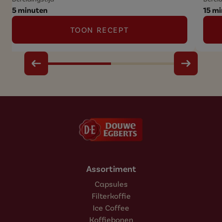
5 minuten
15 m
TOON RECEPT
Assortiment
Capsules
Filterkoffie
Ice Coffee
Koffiebonen