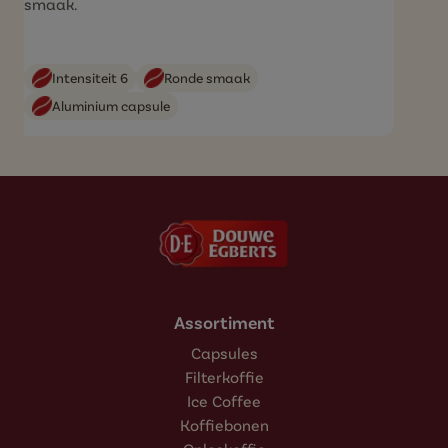
smaak.
Intensiteit 6
Ronde smaak
Aluminium capsule
Assortiment
Capsules
Filterkoffie
Ice Coffee
Koffiebonen