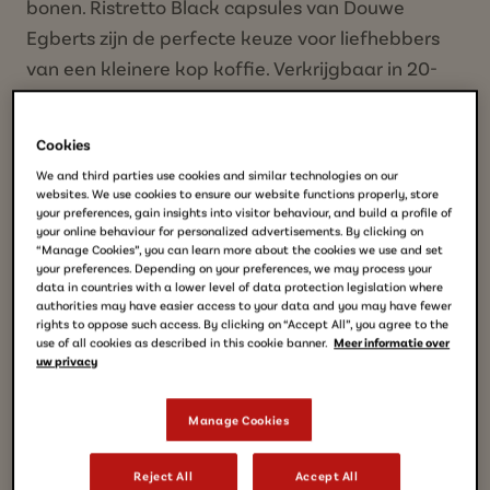
bonen. Ristretto Black capsules van Douwe
Egberts zijn de perfecte keuze voor liefhebbers
van een kleinere kop koffie. Verkrijgbaar in 20-
stuks en 40-stuks voordeelverpakking.
Cookies
We and third parties use cookies and similar technologies on our
Smaakintensiteit 12
Verfijnd
Aluminium capsule
websites. We use cookies to ensure our website functions properly, store
your preferences, gain insights into visitor behaviour, and build a profile of
your online behaviour for personalized advertisements. By clicking on
“Manage Cookies”, you can learn more about the cookies we use and set
KOPEN
your preferences. Depending on your preferences, we may process your
data in countries with a lower level of data protection legislation where
authorities may have easier access to your data and you may have fewer
rights to oppose such access. By clicking on “Accept All”, you agree to the
use of all cookies as described in this cookie banner.
Meer informatie over
MEER PRODUCT INFORMATIE
uw privacy
Manage Cookies
Reject All
Accept All